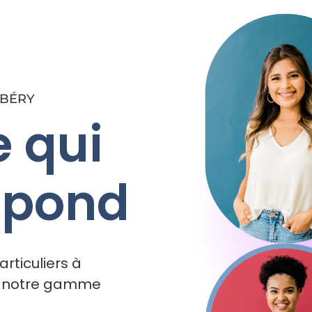
MBÉRY
e qui
spond
rticuliers à
z notre gamme