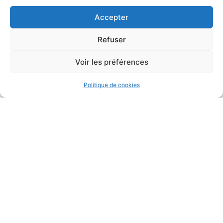
Thierry Lebecq
Johnny Minaret
Accepter
Dirigeant
Expert en assurances
de personnes
Refuser
Voir les préférences
Politique de cookies
Victor Lebecq
Assistant Marketing &
Commercial
Qui sommes nous ?