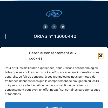
ORIAS n° 16000440
Nos offres
A propos
Contact
Gérer le consentement aux
cookies
Travailleurs non-
Qui sommes-nous ?
04 57 36 44 94
salariés
Pour offrir les meilleures expériences, nous utilisons des technologies
telles que les cookies pour stocker et/ou accéder aux informations des
contact@giea-des-
Parrainage
appareils. Le fait de consentir à ces technologies nous permettra de
Particuliers
savoie.fr
traiter des données telles que le comportement de navigation ou les ID
Nous rejoindre
uniques sur ce site. Le fait de ne pas consentir ou de retirer son
Assurance de prêt
175 Rue Emile
consentement peut avoir un effet négatif sur certaines caractéristiques
Romanet
Nous contacter
et fonctions.
Entreprises
73000 Chambéry
Accepter